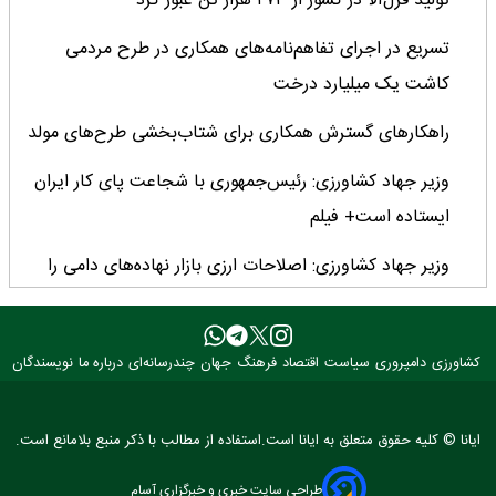
تولید قزل‌آلا در کشور از ۲۷۳ هزار تن عبور کرد
تسریع در اجرای تفاهم‌نامه‌های همکاری در طرح مردمی
کاشت یک میلیارد درخت
راهکارهای گسترش همکاری برای شتاب‌بخشی طرح‌های مولد
وزیر جهاد کشاورزی: رئیس‌جمهوری با شجاعت پای کار ایران
ایستاده است+ فیلم
وزیر جهاد کشاورزی: اصلاحات ارزی بازار نهاده‌های دامی را
شفاف کرد + فیلم
تأمین مالی ۱۳۳ همتی در چهار ماهه نخست سال؛ رویکرد
کشاورزی
دامپروری
سیاست
اقتصاد
فرهنگ
جهان
چندرسانه‌ای
درباره ما
نویسندگان
هدفمند بانک کشاورزی برای تضمین امنیت غذایی
فراخوان بین‌المللی فائو برای طراحی پوستر روز جهانی غذا
ایانا © کلیه حقوق متعلق به ایانا است.استفاده از مطالب با ذکر منبع بلامانع است.
۲۰۲۶/ فرصتی برای نمایش خلاقیت نوجوانان جهان
طراحی سایت خبری و خبرگزاری آسام