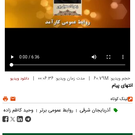
حجم ویدیو: 60.79M
|
مدت زمان ویدیو: 00:06:36
|
دانلود ویدیو
انتهای پیام
لینک کوتاه
آذربایجان شرقی
روابط عمومی برتر
وحید کاظم زاده
|
|