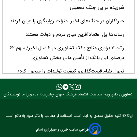
شوریده در پی جنگ تحمیلی
خبرنگاران در جنگ‌های اخیر، منزلت روایتگری را عیان کردند
رسانه‌ها پل اعتمادآفرین میان مردم و دولت هستند
رشد ۳ برابری منابع بانک کشاورزی در ۲ سال اخیر/ سهم ۶۲
درصدی این بانک از تأمین مالی بخش کشاورزی
تحول نظام قیمت‌گذاری، کیفیت تولیدات را متحول کرد/
چشم‌انداز مثبت تولید دانه‌های روغنی پس از ۳۰ سال
با اجرای قاعده قبض انبار ۳.۵ میلیون تن کالا وارد کشور شد
کشاورزی
دامپروری
سیاست
اقتصاد
فرهنگ
جهان
چندرسانه‌ای
درباره ما
نویسندگان
میانگین عملکرد غلات ایران ۲.۷ تن در هکتار؛ فاصله معنادار با
ایانا © کلیه حقوق متعلق به ایانا است.استفاده از مطالب با ذکر منبع بلامانع است.
کشورهای پیشرو
طراحی سایت خبری و خبرگزاری آسام
کارنامه دو ساله جهاد کشاورزی روی میز وزیر