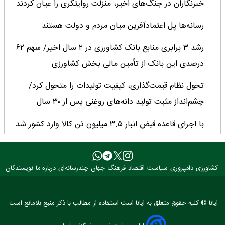
خبرنگاران در جنگ‌های اخیر، منزلت روایتگری را عیان کردند
رسانه‌ها پل اعتمادآفرین میان مردم و دولت هستند
رشد ۳ برابری منابع بانک کشاورزی در ۲ سال اخیر/ سهم ۶۲
درصدی این بانک از تأمین مالی بخش کشاورزی
تحول نظام قیمت‌گذاری، کیفیت تولیدات را متحول کرد/
چشم‌انداز مثبت تولید دانه‌های روغنی پس از ۳۰ سال
با اجرای قاعده قبض انبار ۳.۵ میلیون تن کالا وارد کشور شد
میانگین عملکرد غلات ایران ۲.۷ تن در هکتار؛ فاصله معنادار با
کشورهای پیشرو
کشاورزی
دامپروری
سیاست
اقتصاد
فرهنگ
جهان
چندرسانه‌ای
درباره ما
نویسندگان
کارنامه دو ساله جهاد کشاورزی روی میز وزیر
ایانا © کلیه حقوق متعلق به ایانا است.استفاده از مطالب با ذکر منبع بلامانع است.
خبرنگاران؛ راویان امید و پیشران توسعه کشاورزی ایران