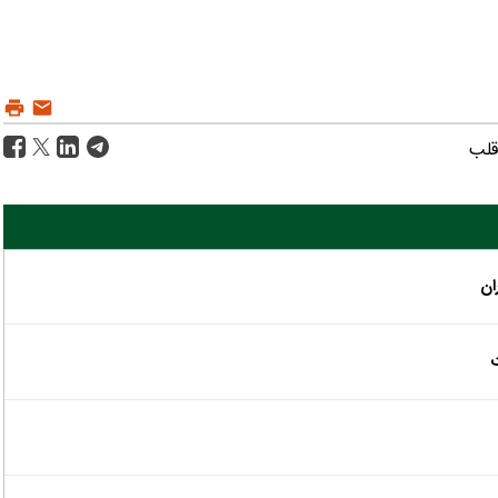
قلب
ان