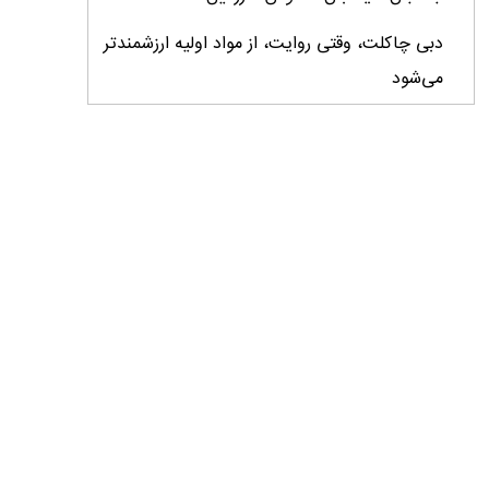
دبی چاکلت، وقتی روایت، از مواد اولیه ارزشمندتر
می‌شود
ایران، ابرقدرت تولید، غایب بزرگ برندهای
کشاورزی
درس‌های برند خاویار برای آینده کشاورزی ایران
تأمین کالاهای اساسی با وجود محاصره دریایی
ادامه دارد / اصلاحات ارزی بازار نهاده‌های دامی را
شفاف کرد
وزیر جهاد کشاورزی از دومین نمایشگاه دام و طیور
بازدید کرد
عزم مشترک شیلات و محیط‌زیست برای نجات