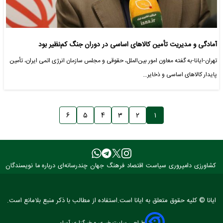
آمادگی و مدیریت تأمین کالاهای اساسی در دوران جنگ کم‌نظیر بود
تهران-ایانا-به گفته معاون امور بین‌الملل، حقوقی و مجلس سازمان انرژی اتمی ایران، تأمین
پایدار کالاهای اساسی و ذخایر…
۶
۵
۴
۳
۲
۱
کشاورزی
دامپروری
سیاست
اقتصاد
فرهنگ
جهان
چندرسانه‌ای
درباره ما
نویسندگان
ایانا © کلیه حقوق متعلق به ایانا است.استفاده از مطالب با ذکر منبع بلامانع است.