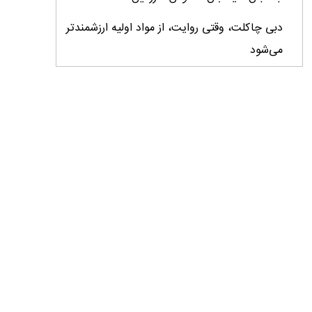
دبی چاکلت، وقتی روایت، از مواد اولیه ارزشمندتر
می‌شود
ایران، ابرقدرت تولید، غایب بزرگ برندهای
کشاورزی
درس‌های برند خاویار برای آینده کشاورزی ایران
تأمین کالاهای اساسی با وجود محاصره دریایی
ادامه دارد / اصلاحات ارزی بازار نهاده‌های دامی را
شفاف کرد
وزیر جهاد کشاورزی از دومین نمایشگاه دام و طیور
بازدید کرد
عزم مشترک شیلات و محیط‌زیست برای نجات