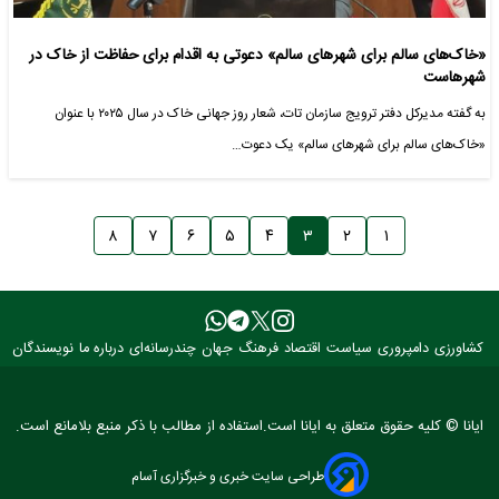
«خاک‌های سالم برای شهرهای سالم» دعوتی به اقدام برای حفاظت از خاک در
شهرهاست
به گفته مدیرکل دفتر ترویج سازمان تات، شعار روز جهانی خاک در سال ۲۰۲۵ با عنوان
«خاک‌های سالم برای شهرهای سالم» یک دعوت…
۸
۷
۶
۵
۴
۳
۲
۱
کشاورزی
دامپروری
سیاست
اقتصاد
فرهنگ
جهان
چندرسانه‌ای
درباره ما
نویسندگان
ایانا © کلیه حقوق متعلق به ایانا است.استفاده از مطالب با ذکر منبع بلامانع است.
طراحی سایت خبری و خبرگزاری آسام