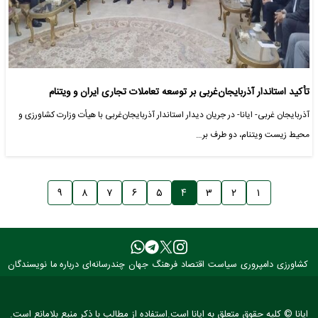
تأکید استاندار آذربایجان‌غربی بر توسعه تعاملات تجاری ایران و ویتنام
آذربایجان غربی- ایانا- در جریان دیدار استاندار آذربایجان‌غربی با هیأت وزارت کشاورزی و
محیط زیست ویتنام، دو طرف بر…
۹
۸
۷
۶
۵
۴
۳
۲
۱
کشاورزی
دامپروری
سیاست
اقتصاد
فرهنگ
جهان
چندرسانه‌ای
درباره ما
نویسندگان
ایانا © کلیه حقوق متعلق به ایانا است.استفاده از مطالب با ذکر منبع بلامانع است.