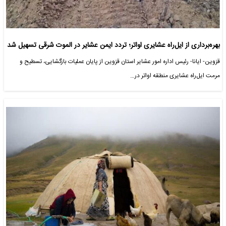
بهره‌برداری از ایل‌راه عشایری اواتر؛ تردد ایمن عشایر در الموت شرقی تسهیل شد
قزوین- ایانا- رئیس اداره امور عشایر استان قزوین از پایان عملیات بازگشایی، تسطیح و
مرمت ایل‌راه عشایری منطقه اواتر در…