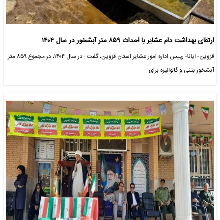
ارتقای بهداشت دام عشایر با احداث ۸۵۹ متر آبشخور در سال ۱۴۰۴
قزوین- ایانا- رییس اداره امور عشایر استان قزوین، گفت : در سال ۱۴۰۴، در مجموع ۸۵۹ متر
آبشخور بتنی و گالوانیزه برای…