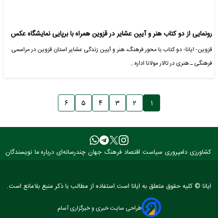
رونمایی از دو کتاب هنر و آیین عشایر در قزوین همراه با برپایی نمایشگاه عکس
قزوین- ایانا- دو کتاب با محور فرهنگ، هنر و آیین زندگی عشایر استان قزوین در مراسمی
فرهنگی ـ هنری در تالار مولانا اداره…
۶
۵
۴
۳
۲
۱
کشاورزی
دامپروری
سیاست
اقتصاد
فرهنگ
جهان
چندرسانه‌ای
درباره ما
نویسندگان
ایانا © کلیه حقوق متعلق به ایانا است.استفاده از مطالب با ذکر منبع بلامانع است.
طراحی سایت خبری و خبرگزاری آسام