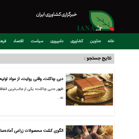
خبرگزاری کشاورزی ایران
خانه
عناوین
کشاورزی
دامپروری
سیاست
اقتصاد
فره
نتایج جستجو :
دبی چاکلت، وقتی روایت، از مواد اولیه
ظهور «دبی چاکلت» یکی از جالب‌ترین اتفا
نه…
الگوی کشت محصولات زراعی آماده‌سازی شد/ تولید هزار و