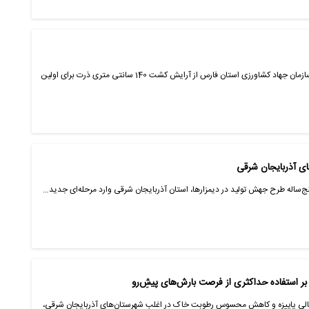
فارس- ایانا- سرپرست مدیریت امور زراعت سازمان جهاد کشاورزی استان فارس از آرایش کشت 140 سانتی متری ذرت برای اولین
ای آذربایجان شرقی
 پنج‌ساله طرح جهش تولید در دیمزارها، استان آذربایجان شرقی وارد مرحله‌ای جدید…
ر استفاده حداکثری از فرصت بارش‌های پیش‌ِرو
سالی پاییزه و کاهش محسوس رطوبت خاک در اغلب شهرستان‌های آذربایجان شرقی،