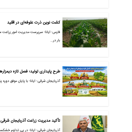
کشت نوین ذرت علوفه‌ای در اقلید
بار در…
طرح پایداری تولید؛ فصل تازه دیمزاره
آذربایجان شرقی- ایانا- با پایان موفق دوره
تأکید مدیریت زراعت آذربایجان شرقی ب
آذربایجان شرقی- ایانا- در پی تداوم خشک