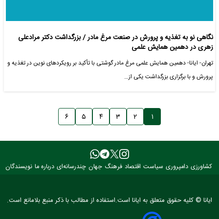
نگاهی نو به تغذیه و پرورش در صنعت مرغ مادر / بزرگداشت دکتر مرادعلی
زهری در دهمین همایش علمی
تهران- ایانا- دهمین همایش علمی مرغ مادر گوشتی با تأکید بر رویکردهای نوین در تغذیه و
پرورش و با برگزاری بزرگداشت یکی از…
۶
۵
۴
۳
۲
۱
کشاورزی
دامپروری
سیاست
اقتصاد
فرهنگ
جهان
چندرسانه‌ای
درباره ما
نویسندگان
ایانا © کلیه حقوق متعلق به ایانا است.استفاده از مطالب با ذکر منبع بلامانع است.