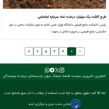
طرح کاشت یک میلیارد درخت؛ نماد سرمایه اجتماعی
رئیس دانشکده منابع طبیعی دانشگاه تهران ضمن اشاره به لزوم مشارکت محلی در امور
حکمرانی منابع طبیعی، بر ضرورت تلاش در جهت…
۷
۶
۵
۴
۳
۲
۱
کشاورزی
دامپروری
سیاست
اقتصاد
فرهنگ
جهان
چندرسانه‌ای
درباره ما
نویسندگان
ایانا © کلیه حقوق متعلق به ایانا است.استفاده از مطالب با ذکر منبع بلامانع است.
طراحی سایت خبری و خبرگزاری آسام