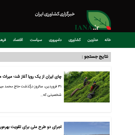
خبرگزاری کشاورزی ایران
خانه
عناوین
کشاورزی
دامپروری
سیاست
اقتصاد
فره
نتایج جستجو :
چای ایران از یک رویا آغاز شد؛ میراث م
۳۱ فروردین، سالروز درگذشت حاج محمد میر
شخصیتی که…
اجرای دو طرح ملی برای تقویت بهره‌وری