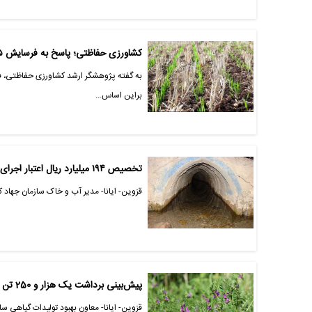
کشاورزی حفاظتی؛ پاسخ به فرسایش ۱۶.۵ تنی خاک و بحران آب در ایران
براین اساس…
تخصیص ۱۹۴ میلیارد ریال اعتبار اجرای طرح‌های قنوات در قزوین
قزوین- ایانا- مدیر آب و خاک سازمان جهاد کشاورزی استان قزوین از تخ
پیش‌بینی برداشت یک هزار و 250 تن ماشک علوفه‌ای از مزارع استان قزوین