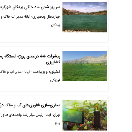
سر ریز شدن سد خاکی بیدکان شهرکرد
چهارمحال وبختیاری- ایانا- مدیر آب خاک و 
بیدکان…
کشاورزی
کهگیلویه و بویراحمد - ایانا - مدیر آب و خ
فیزیکی…
تجاری‌سازی فناوری‌های آب و خاک درگ
تهران- ایانا- رئیس مرکز رشد واحدهای فناور
پنج…