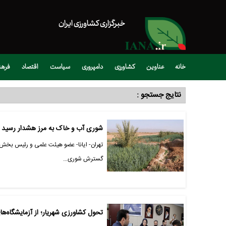
خبرگزاری کشاورزی ایران
خانه
عناوین
کشاورزی
دامپروری
سیاست
اقتصاد
فره
نتایج جستجو :
شوری آب و خاک به مرز هشدار رسید / بیش از ۱۰ میلیون هکتار اراضی کشاو
تهران- ایانا- عضو هیئت علمی و رئیس بخ
گسترش شوری…
تحول کشاورزی شهریار؛ از آزمایشگاه‌های خاک تا تر