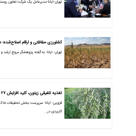
تهران-ایانا-مدیرعامل یک شرکت تعاون روستای
کشاورزی حفاظتی و ارقام اصلاح‌شده؛ 
تهران- ایانا- به گفته پژوهشگر مروج ارشد 
تغذیه تلفیقی زیتون، کلید افزایش ۲۷ درصدی عملکرد باغ‌های قزوین
قزوین- ایانا- سرپرست بخش تحقیقات خاک و
کاربردی در…