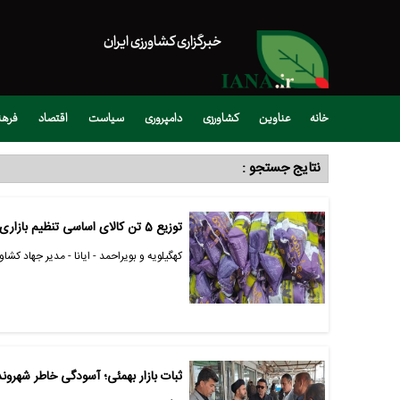
خبرگزاری کشاورزی ایران
خانه
عناوین
کشاورزی
دامپروری
سیاست
اقتصاد
فره
نتایج جستجو :
توزیع 5 تن کالای اساسی تنظیم بازاری در شهرستان باشت
کهگیلویه و بویراحمد - ایانا - مدیر جهاد کش
ثبات بازار بهمئی؛ آسودگی خاطر شهرون