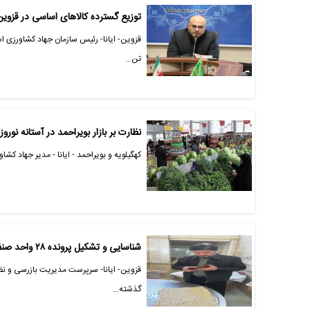
توزیع گسترده کالاهای اساسی در قزوین:
تن…
نظارت بر بازار بویراحمد در آستانه نورو
کهگیلویه و بویراحمد - ایانا - مدیر جهاد ک
شناسایی و تشکیل پرونده ۲۸ واحد صنفی متخلف در قزوین
قزوین- ایانا- سرپرست مدیریت بازرسی و نظا
گذشته…