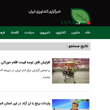
خبرگزاری کشاورزی ایران
خانه
عناوین
کشاورزی
دامپروری
سیاست
اقتصاد
فره
نتایج جستجو :
افزایش قابل توجه قیمت اقلام خوراکی در دی‌ماه ۱۴۰۴؛ روغن، مر
جامد»…
واردات برنج با ارز آزاد در این استان ا