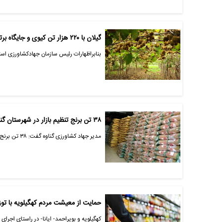
گیلان با ۲۲۰ هزار تن کیوی و جایگاه برتر طیور، پیشتاز کشاورزی شد
بنابراظهارات رئیس سازمان جهادکشاورزی استان
۳۸ تن برنج تنظیم بازار در شهرستان گناوه توزیع می شود
مدیر جهاد کشاورزی گناوه گفت: ۳۸ تن برنج طرح تنظیم بازار با نرخ مصوب در روستاها و شهرهای شهرستان گناوه توزیع می‌شود.
حمایت از معیشت مردم کهگیلویه با توزیع بیش از ۷۰ تن کالای
کهگیلویه و بویراحمد- ایانا- در راستای اجرای طرح تنظیم 