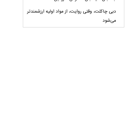
دبی چاکلت، وقتی روایت، از مواد اولیه ارزشمندتر
می‌شود
ایران، ابرقدرت تولید، غایب بزرگ برندهای
کشاورزی
درس‌های برند خاویار برای آینده کشاورزی ایران
تأمین کالاهای اساسی با وجود محاصره دریایی
ادامه دارد / اصلاحات ارزی بازار نهاده‌های دامی را
شفاف کرد
وزیر جهاد کشاورزی از دومین نمایشگاه دام و طیور
بازدید کرد
عزم مشترک شیلات و محیط‌زیست برای نجات