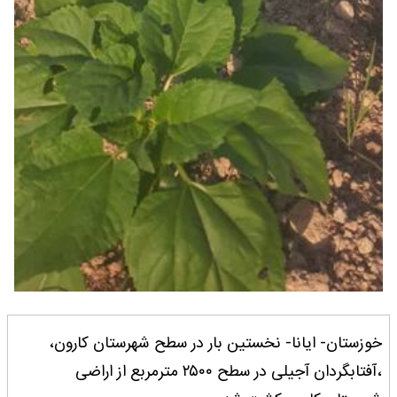
خوزستان- ایانا- نخستین بار در سطح شهرستان کارون،
،آفتابگردان آجیلی در سطح ۲۵۰۰ مترمربع از اراضی