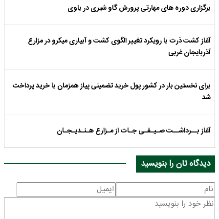
برگزاری دوره های مهارتی پرورش گاو شیری در باوی
آغاز کشت ذرت با رویکرد تغییر الگوی کشت و آبیاری میکرو در مزارع
آذربایجان غربی
برای نخستین بار در کشور پول خرید تضمینی پیاز همزمان با خرید پرداخت
شد
آغاز بــرداشــت صـیـفـی جـات از مـزارع هـنـدیـجـان
دیدگاه تان را بنویسید