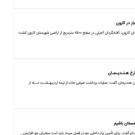
ر در کارون
خوزستان- ایانا- نخستین بار در سطح شهرستان کارون، ،آفتابگردان آجیلی در سطح ۲۵۰۰ مترمربع از اراضی شهرستان کارون کشت
ارع هـنـدیـجـان
ان هندیجان، گفت: عملیات برداشت صیفی جات از نیمه اردیبهـشـت مــاه از
مستان باشیم
ر دام گفت: برای تأمین نیاز داخلی جو در فصل سرما، باید ثبت سفارش جو افزایش…