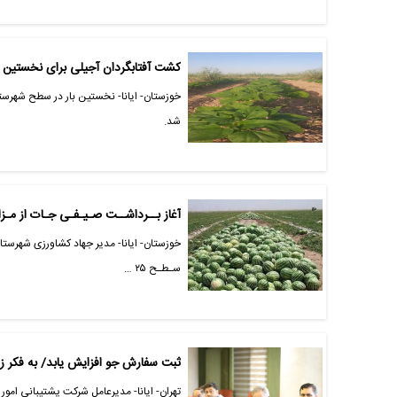
کشت آفتابگردان آجیلی برای نخستین با
شد.
آغاز بــرداشــت صـیـفـی جـات از مـز
خوزستان- ایانا- مدیر جهاد کشاورزی شهرست
سـطـح ۲۵ …
ثبت سفارش جو افزایش یابد/ به فکر ز
تهران- ایانا- مدیرعامل شرکت پشتیبانی امو