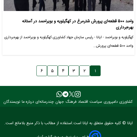
واحد ۵۰۰ قطعه‌ای پرورش شترمرغ در کهگیلویه و بویراحمد در آستانه
بهره‌برداری
کهگیلویه و بویراحمد - ایانا - رئیس سازمان جهاد کشاورزی کهگیلویه و بویراحمد از بهره‌برداری
واحد ۵۰۰ قطعه‌ای پرورش…
۶
۵
۴
۳
۲
۱
کشاورزی
دامپروری
سیاست
اقتصاد
فرهنگ
جهان
چندرسانه‌ای
درباره ما
نویسندگان
ایانا © کلیه حقوق متعلق به ایانا است.استفاده از مطالب با ذکر منبع بلامانع است.