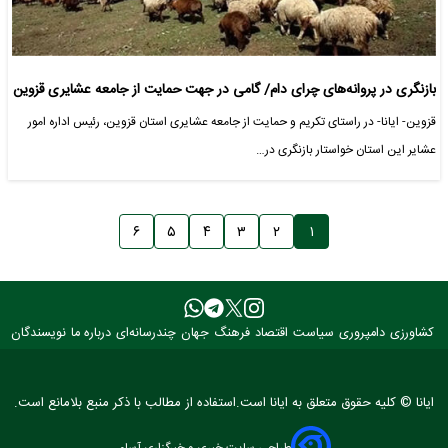
بازنگری در پروانه‌های چرای دام/ گامی در جهت حمایت از جامعه عشایری قزوین
قزوین- ایانا- در راستای تکریم و حمایت از جامعه عشایری استان قزوین، رئیس اداره امور
عشایر این استان خواستار بازنگری در…
۶
۵
۴
۳
۲
۱
کشاورزی
دامپروری
سیاست
اقتصاد
فرهنگ
جهان
چندرسانه‌ای
درباره ما
نویسندگان
ایانا © کلیه حقوق متعلق به ایانا است.استفاده از مطالب با ذکر منبع بلامانع است.