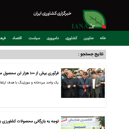
خبرگزاری کشاورزی ایران
خانه
عناوین
کشاورزی
دامپروری
سیاست
اقتصاد
فره
نتایج جستجو :
فرآوری بیش از 100 هزار تن محصول سیر در شهرستان آذرشهر
یک واحد سردخانه و سورتینگ با هدف ارتقای
توجه به بازرگانی محصولات کشاورزی 