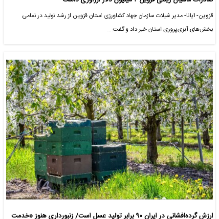
صادرات ماهیان زینتی قزوین ۲ میلیون دلار ارزآوری داشت
قزوین- ایانا- مدیر شیلات سازمان جهاد کشاورزی استان قزوین از رشد تولید در تمامی
بخش‌های آبزی‌پروری استان خبر داد و گفت:…
ارزش گرده‌افشانی در ایران ۹۰ برابر تولید عسل است/ زنبورداری هنوز «خدمت