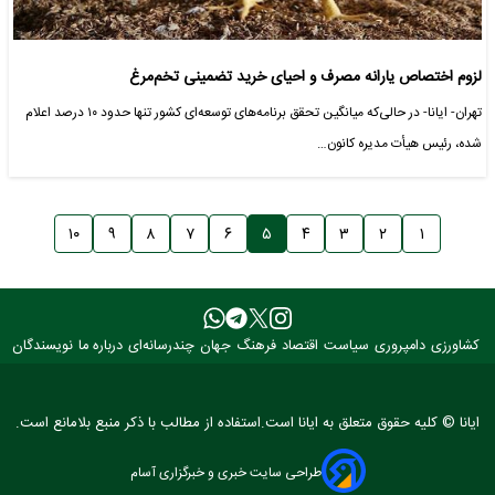
لزوم اختصاص یارانه مصرف و احیای خرید تضمینی تخم‌مرغ
تهران- ایانا- در حالی‌که میانگین تحقق برنامه‌های توسعه‌ای کشور تنها حدود ۱۰ درصد اعلام
شده، رئیس هیأت مدیره کانون…
۱۰
۹
۸
۷
۶
۵
۴
۳
۲
۱
کشاورزی
دامپروری
سیاست
اقتصاد
فرهنگ
جهان
چندرسانه‌ای
درباره ما
نویسندگان
ایانا © کلیه حقوق متعلق به ایانا است.استفاده از مطالب با ذکر منبع بلامانع است.
طراحی سایت خبری و خبرگزاری آسام