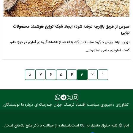
سبوس از طریق بازارچه عرضه شود/ ایجاد شبکه توزیع هوشمند محصولات
نهایی
تهران- ایانا- رئیس کارگروه سامانه بازارگاه، با انتقاد از ناهماهنگی‌های آماری در حوزه دام،
گفت: آمارهای منفی استان‌ها…
۸
۷
۶
۵
۴
۳
۲
۱
کشاورزی
دامپروری
سیاست
اقتصاد
فرهنگ
جهان
چندرسانه‌ای
درباره ما
نویسندگان
ایانا © کلیه حقوق متعلق به ایانا است.استفاده از مطالب با ذکر منبع بلامانع است.