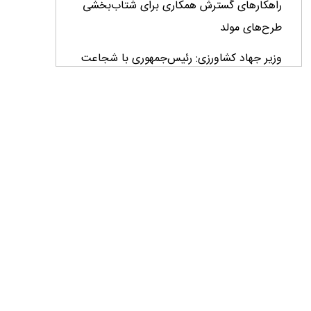
راهکارهای گسترش همکاری برای شتاب‌بخشی
طرح‌های مولد
وزیر جهاد کشاورزی: رئیس‌جمهوری با شجاعت
پای کار ایران ایستاده است+ فیلم
وزیر جهاد کشاورزی: اصلاحات ارزی بازار نهاده‌های
دامی را شفاف کرد + فیلم
تأمین مالی ۱۳۳ همتی در چهار ماهه نخست سال؛
رویکرد هدفمند بانک کشاورزی برای تضمین
امنیت غذایی
فراخوان بین‌المللی فائو برای طراحی پوستر روز
جهانی غذا ۲۰۲۶/ فرصتی برای نمایش خلاقیت
نوجوانان جهان