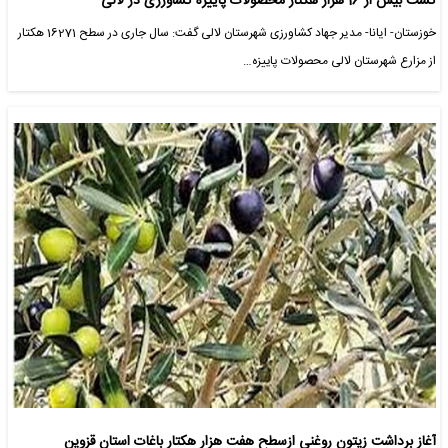
کشت بیش از 16 هزار هکتار محصولات پاییزه کشاورزی در لالی
خوزستان- ایانا- مدیر جهاد کشاورزی شهرستان لالی گفت: سال جاری در سطح 16271 هکتار
از مزارع شهرستان لالی محصولات پاییزه…
آغاز برداشت زیتون روغنی ازسطح هفت هزار هکتار باغات استان قزوین