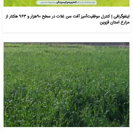
اینفوگرافی | کنترل موفقیت‌آمیز آفت سن غلات در سطح ۹۰هزار و ۹۶۳ هکتار از
مزارع استان قزوین