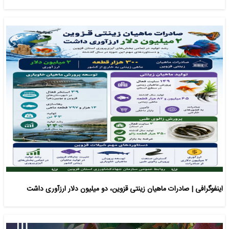
اینفوگرافی | صادرات ماهیان زینتی قزوین، دو میلیون دلار ارزآوری داشت