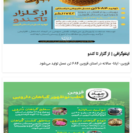
اینفوگرافی | از گلزار تا کندو
قزوین- ایانا- سالانه در استان قزوین 684 تن عسل تولید می‌شود.