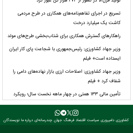
تولید قزل‌آلا در کشور از ۲۷۳ هزار تن عبور کرد
تسریع در اجرای تفاهم‌نامه‌های همکاری در طرح مردمی
کاشت یک میلیارد درخت
راهکارهای گسترش همکاری برای شتاب‌بخشی طرح‌های مولد
وزیر جهاد کشاورزی: رئیس‌جمهوری با شجاعت پای کار ایران
ایستاده است+ فیلم
وزیر جهاد کشاورزی: اصلاحات ارزی بازار نهاده‌های دامی را
شفاف کرد + فیلم
تأمین مالی ۱۳۳ همتی در چهار ماهه نخست سال؛ رویکرد
هدفمند بانک کشاورزی برای تضمین امنیت غذایی
فراخوان بین‌المللی فائو برای طراحی پوستر روز جهانی غذا
کشاورزی
دامپروری
سیاست
اقتصاد
فرهنگ
جهان
چندرسانه‌ای
درباره ما
نویسندگان
۲۰۲۶/ فرصتی برای نمایش خلاقیت نوجوانان جهان