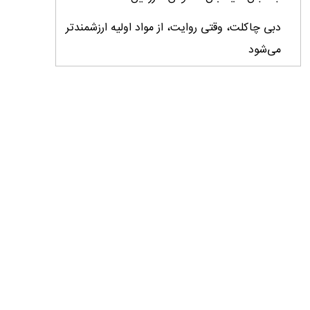
دبی چاکلت، وقتی روایت، از مواد اولیه ارزشمندتر
می‌شود
ایران، ابرقدرت تولید، غایب بزرگ برندهای
کشاورزی
درس‌های برند خاویار برای آینده کشاورزی ایران
تأمین کالاهای اساسی با وجود محاصره دریایی
ادامه دارد / اصلاحات ارزی بازار نهاده‌های دامی را
شفاف کرد
وزیر جهاد کشاورزی از دومین نمایشگاه دام و طیور
بازدید کرد
عزم مشترک شیلات و محیط‌زیست برای نجات