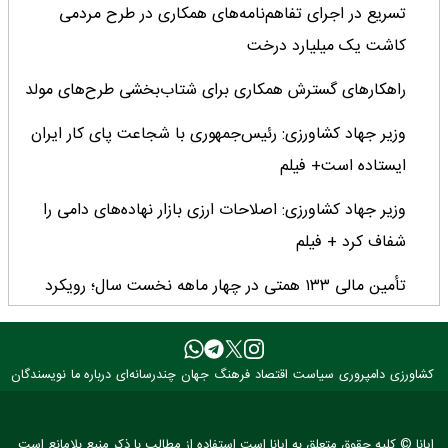
تسریع در اجرای تفاهم‌نامه‌های همکاری در طرح مردمی
کاشت یک میلیارد درخت
راهکارهای گسترش همکاری برای شتاب‌بخشی طرح‌های مولد
وزیر جهاد کشاورزی: رئیس‌جمهوری با شجاعت پای کار ایران
ایستاده است+ فیلم
وزیر جهاد کشاورزی: اصلاحات ارزی بازار نهاده‌های دامی را
شفاف کرد + فیلم
تأمین مالی ۱۳۳ همتی در چهار ماهه نخست سال؛ رویکرد
هدفمند بانک کشاورزی برای تضمین امنیت غذایی
فراخوان بین‌المللی فائو برای طراحی پوستر روز جهانی غذا
کشاورزی
دامپروری
سیاست
اقتصاد
فرهنگ
جهان
چندرسانه‌ای
درباره ما
نویسندگان
۲۰۲۶/ فرصتی برای نمایش خلاقیت نوجوانان جهان
۳ عضو کمیسیون کشاورزی مجلس با وزیر جهاد کشاورزی
ایانا © کلیه حقوق متعلق به ایانا است.استفاده از مطالب با ذکر منبع بلامانع است.