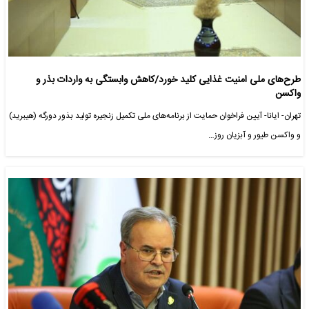
طرح‌های ملی امنیت غذایی کلید خورد/کاهش وابستگی به واردات بذر و
واکسن
تهران- ایانا- آیین فراخوان حمایت از برنامه‌های ملی تکمیل زنجیره تولید بذور دورگه (هیبرید)
و واکسن طیور و آبزیان روز…