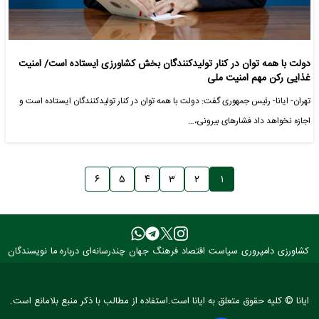
دولت با همه توان در کنار تولیدکنندگان بخش کشاورزی ایستاده است/ امنیت
غذایی رکن مهم امنیت ملی
تهران- ایانا- رئیس جمهوری گفت: دولت با همه توان در کنار تولیدکنندگان ایستاده است و
اجازه نخواهد داد فشارهای بیرونی،…
۶
۵
۴
۳
۲
۱
کشاورزی
دامپروری
سیاست
اقتصاد
فرهنگ
جهان
چندرسانه‌ای
درباره ما
نویسندگان
ایانا © کلیه حقوق متعلق به ایانا است.استفاده از مطالب با ذکر منبع بلامانع است.