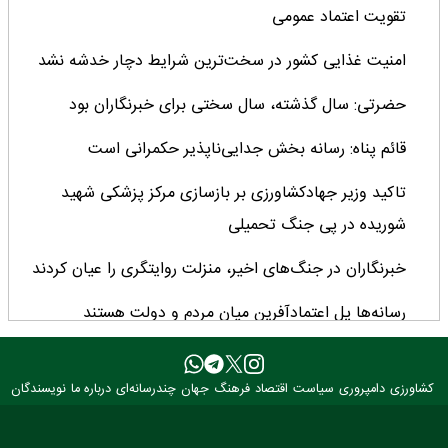
تقویت اعتماد عمومی
امنیت غذایی کشور در سخت‌ترین شرایط دچار خدشه نشد
حضرتی: سال گذشته، سال سختی برای خبرنگاران بود
قائم پناه: رسانه بخش جدایی‌ناپذیر حکمرانی است
تاکید وزیر جهادکشاورزی بر بازسازی مرکز پزشکی شهید
شوریده در پی جنگ تحمیلی
خبرنگاران در جنگ‌های اخیر، منزلت روایتگری را عیان کردند
رسانه‌ها پل اعتمادآفرین میان مردم و دولت هستند
رشد ۳ برابری منابع بانک کشاورزی در ۲ سال اخیر/ سهم ۶۲
درصدی این بانک از تأمین مالی بخش کشاورزی
کشاورزی
دامپروری
سیاست
اقتصاد
فرهنگ
جهان
چندرسانه‌ای
درباره ما
نویسندگان
تحول نظام قیمت‌گذاری، کیفیت تولیدات را متحول کرد/