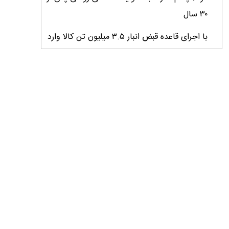
۳۰ سال
با اجرای قاعده قبض انبار ۳.۵ میلیون تن کالا وارد
کشور شد
میانگین عملکرد غلات ایران ۲.۷ تن در هکتار؛
فاصله معنادار با کشورهای پیشرو
کارنامه دو ساله جهاد کشاورزی روی میز وزیر
خبرنگاران؛ راویان امید و پیشران توسعه کشاورزی
ایران
خبرنگاران نقش ارزشمندی در هم‌افزایی ملی و
پیشبرد اهداف توسعه کشور ایفا می‌کنند
خبرنگاران پیام‌آوران آگاهى و نماد افتخار و