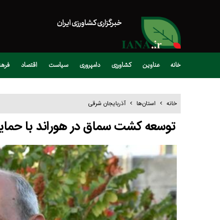
خبرگزاری کشاورزی ایران
خانه
عناوین
کشاورزی
دامپروری
سیاست
اقتصاد
فره
خانه
استان‌ها
آذربایجان شرقی
توسعه کشت سماق در هوراند با حمای