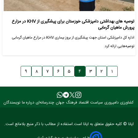
توصیه های بهداشتی دامپزشکی خوزستان برای پیشگیری از KHV در مزارع
پرورش ماهیان گرمابی
اداره کل دامپزشکی استان جهت پیشگیری از بروز بیماری KHV در مزارع ماهیان گرمابی
توصیه‌هایی ارائه کرد.
۹
۸
۷
۶
۵
۴
۳
۲
۱
کشاورزی
دامپروری
سیاست
اقتصاد
فرهنگ
جهان
چندرسانه‌ای
درباره ما
نویسندگان
ایانا © کلیه حقوق متعلق به ایانا است.استفاده از مطالب با ذکر منبع بلامانع است.