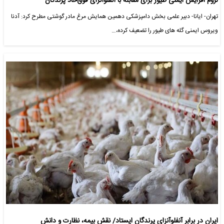
لزوم‌ افزایش ایمنی طیور برای مقابله با آنفلوآنزای فوق‌حاد پرندگان
تهران- ایانا- دبیر علمی بخش دامپزشکی دهمین همایش مرغ مادر گوشتی مطرح کرد: آدنا
ویروس ایمنی گله های طیور را تضعیف کرده،…
ایران در برابر آنفلوآنزای پرندگان ایستاد/ نقش بیمه، نظارت و دانش