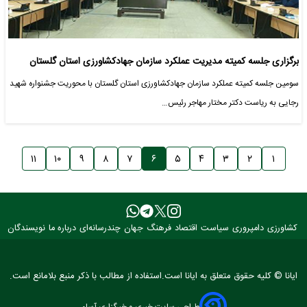
برگزاری جلسه کمیته مدیریت عملکرد سازمان جهادکشاورزی استان گلستان
سومین جلسه کمیته عملکرد سازمان جهادکشاورزی استان گلستان با محوریت جشنواره شهید
رجایی به ریاست دکتر مختار مهاجر رئیس…
۱۱
۱۰
۹
۸
۷
۶
۵
۴
۳
۲
۱
کشاورزی
دامپروری
سیاست
اقتصاد
فرهنگ
جهان
چندرسانه‌ای
درباره ما
نویسندگان
ایانا © کلیه حقوق متعلق به ایانا است.استفاده از مطالب با ذکر منبع بلامانع است.