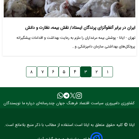
ایران در برابر آنفلوآنزای پرندگان ایستاد/ نقش بیمه، نظارت و دانش
تهران - ایانا - پوشش بیمه مرغداران را ملزم به رعایت بهداشت و اقدامات پیشگیرانه
پروتکل‌های بهداشتی سازمان دامپزشکی و…
۸
۷
۶
۵
۴
۳
۲
۱
کشاورزی
دامپروری
سیاست
اقتصاد
فرهنگ
جهان
چندرسانه‌ای
درباره ما
نویسندگان
ایانا © کلیه حقوق متعلق به ایانا است.استفاده از مطالب با ذکر منبع بلامانع است.