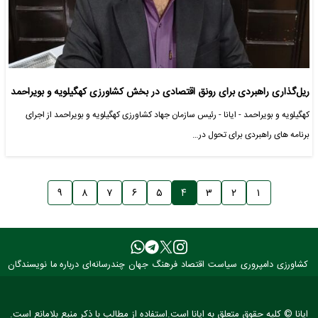
ریل‌گذاری راهبردی برای رونق اقتصادی در بخش کشاورزی کهگیلویه و بویراحمد
کهگیلویه و بویراحمد - ایانا - رئیس سازمان جهاد کشاورزی کهگیلویه و بویراحمد از اجرای
برنامه‌ های راهبردی برای تحول در…
۹
۸
۷
۶
۵
۴
۳
۲
۱
کشاورزی
دامپروری
سیاست
اقتصاد
فرهنگ
جهان
چندرسانه‌ای
درباره ما
نویسندگان
ایانا © کلیه حقوق متعلق به ایانا است.استفاده از مطالب با ذکر منبع بلامانع است.