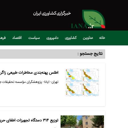
خبرگزاری کشاورزی ایران
خانه
عناوین
کشاورزی
دامپروری
سیاست
اقتصاد
فره
نتایج جستجو :
اطلس پهنه‌بندی مخاطرات طبیعی زاگ
تهران- ایانا- پژوهشگران مؤسسه تحقیقات جن
توزیع ۳۱۴ دستگاه تجهیزات اطفای حریق در کهگیلویه و بویراحمد