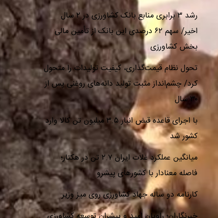
رشد ۳ برابری منابع بانک کشاورزی در ۲ سال
اخیر/ سهم ۶۲ درصدی این بانک از تأمین مالی
بخش کشاورزی
تحول نظام قیمت‌گذاری، کیفیت تولیدات را متحول
کرد/ چشم‌انداز مثبت تولید دانه‌های روغنی پس از
۳۰ سال
با اجرای قاعده قبض انبار ۳.۵ میلیون تن کالا وارد
کشور شد
میانگین عملکرد غلات ایران ۲.۷ تن در هکتار؛
فاصله معنادار با کشورهای پیشرو
کارنامه دو ساله جهاد کشاورزی روی میز وزیر
خبرنگاران؛ راویان امید و پیشران توسعه کشاورزی