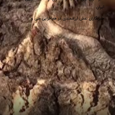
ایران
خبرنگاران نقش ارزشمندی در هم‌افزایی ملی و
پیشبرد اهداف توسعه کشور ایفا می‌کنند
خبرنگاران پیام‌آوران آگاهى و نماد افتخار و
سربلندى جامعه هستند
خبرنگاران در تحقق امنیت روانی جامعه و امنیت
غذایی کشور نقش مؤثر و ماندگار دارند
ایران به برنامه جهانی مقابله با بیماری‌های دامی
فرامرزی پیوست
خبرنگار میان واقعیت و افکار عمومی پل می‌زند/
نقد منصفانه و حرفه‌ای فرصتی برای اصلاح و
پیشرفت