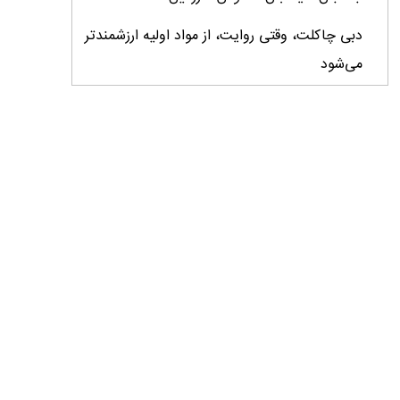
دبی چاکلت، وقتی روایت، از مواد اولیه ارزشمندتر
می‌شود
ایران، ابرقدرت تولید، غایب بزرگ برندهای
کشاورزی
درس‌های برند خاویار برای آینده کشاورزی ایران
تأمین کالاهای اساسی با وجود محاصره دریایی
ادامه دارد / اصلاحات ارزی بازار نهاده‌های دامی را
شفاف کرد
وزیر جهاد کشاورزی از دومین نمایشگاه دام و طیور
بازدید کرد
عزم مشترک شیلات و محیط‌زیست برای نجات