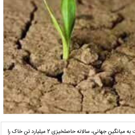
تهران- ایانا- فرسایش 6 برابری خاک‌های ایران نسبت به میانگین جهانی، سالانه حاصلخیزی 2 میلیارد تن خاک را