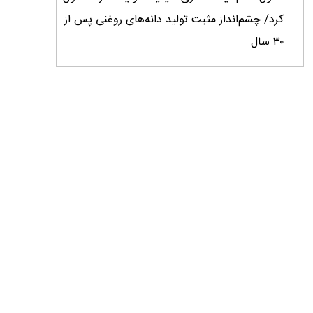
کرد/ چشم‌انداز مثبت تولید دانه‌های روغنی پس از
۳۰ سال
با اجرای قاعده قبض انبار ۳.۵ میلیون تن کالا وارد
کشور شد
میانگین عملکرد غلات ایران ۲.۷ تن در هکتار؛
فاصله معنادار با کشورهای پیشرو
کارنامه دو ساله جهاد کشاورزی روی میز وزیر
خبرنگاران؛ راویان امید و پیشران توسعه کشاورزی
ایران
خبرنگاران نقش ارزشمندی در هم‌افزایی ملی و
پیشبرد اهداف توسعه کشور ایفا می‌کنند