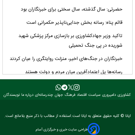
حضرتی: سال گذشته، سال سختی برای خبرنگاران بود
قائم پناه: رسانه بخش جدایی‌ناپذیر حکمرانی است
تاکید وزیر جهادکشاورزی بر بازسازی مرکز پزشکی شهید
شوریده در پی جنگ تحمیلی
خبرنگاران در جنگ‌های اخیر، منزلت روایتگری را عیان کردند
رسانه‌ها پل اعتمادآفرین میان مردم و دولت هستند
رشد ۳ برابری منابع بانک کشاورزی در ۲ سال اخیر/ سهم ۶۲
درصدی این بانک از تأمین مالی بخش کشاورزی
کشاورزی
دامپروری
سیاست
اقتصاد
فرهنگ
جهان
چندرسانه‌ای
درباره ما
نویسندگان
تحول نظام قیمت‌گذاری، کیفیت تولیدات را متحول کرد/
ایانا © کلیه حقوق متعلق به ایانا است.استفاده از مطالب با ذکر منبع بلامانع است.
چشم‌انداز مثبت تولید دانه‌های روغنی پس از ۳۰ سال
طراحی سایت خبری و خبرگزاری آسام
با اجرای قاعده قبض انبار ۳.۵ میلیون تن کالا وارد کشور شد