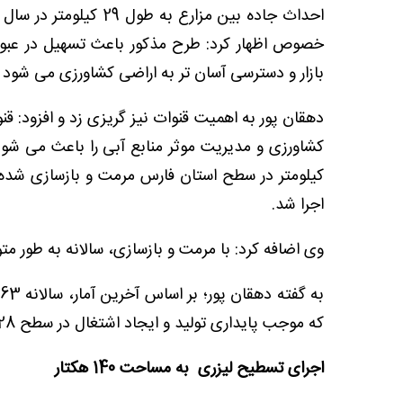
احداث جاده بین مزارع 
خصوص اظهار کرد: طرح مذکور باعث تسهیل در عبور 
بازار و دسترسی آسان تر به اراضی کشاورزی می شود 
دهقان پور به اهمیت قنوات نیز گریزی زد و افزود: ق
کیلومتر در سطح استان فارس مرمت و بازسازی شده 
اجرا شد.
وی اضافه کرد: با مرمت و بازسازی، سالانه به طور متوسط ۱۰ تا ۱۵ درصد آبدهی قنوات‌ افزایش
که موجب پایداری تولید و ایجاد اشتغال در سطح 28 هزار هکتار از اراضی زراعی و باغی استان می شود.
اجرای تسطیح لیزری به مساحت 140 هکتار