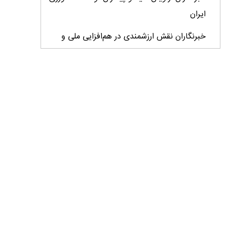
ایران
خبرنگاران نقش ارزشمندی در هم‌افزایی ملی و
پیشبرد اهداف توسعه کشور ایفا می‌کنند
خبرنگاران پیام‌آوران آگاهى و نماد افتخار و
سربلندى جامعه هستند
خبرنگاران در تحقق امنیت روانی جامعه و امنیت
غذایی کشور نقش مؤثر و ماندگار دارند
ایران به برنامه جهانی مقابله با بیماری‌های دامی
فرامرزی پیوست
خبرنگار میان واقعیت و افکار عمومی پل می‌زند/
نقد منصفانه و حرفه‌ای فرصتی برای اصلاح و
پیشرفت