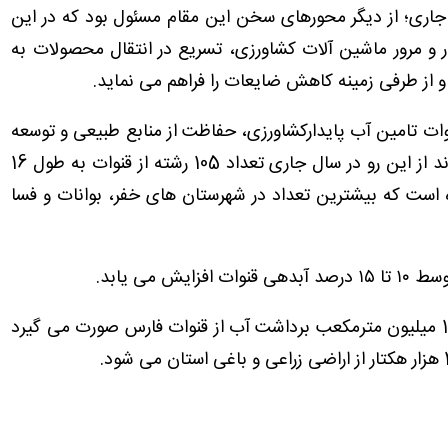
به طول 29 کیلومتر در سال جاری؛ از دیگر محورهای سخن این مقام مسئول بود که در این
و مرور ماشین آلات کشاورزی، تسریع در انتقال محصولات به
و از طرفی زمینه کاهش ضایعات را فراهم می نماید.
نوات تامین آب پایدارکشاورزی، حفاظت از منابع طبیعی و توسعه
کشاورزی و مدیریت موثر منابع آبی را باعث می شوند از این رو در سال جاری تعداد 105 رشته از قنوات به طول 16
است که بیشترین تعداد در شهرستان های خفر، بوانات و فسا
 می یابد.
به گفته دهقان پور؛ بر اساس آخرین آمار، سالانه 163 میلیون مترمکعب برداشت آب از قنوات فارس صورت می گیرد