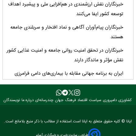
خبرنگاران نقش ارزشمندی در هم‌افزایی ملی و پیشبرد اهداف
توسعه کشور ایفا می‌کنند
خبرنگاران پیام‌آوران آگاهى و نماد افتخار و سربلندى جامعه
هستند
خبرنگاران در تحقق امنیت روانی جامعه و امنیت غذایی کشور
نقش مؤثر و ماندگار دارند
ایران به برنامه جهانی مقابله با بیماری‌های دامی فرامرزی
پیوست
خبرنگار میان واقعیت و افکار عمومی پل می‌زند/ نقد منصفانه
کشاورزی
دامپروری
سیاست
اقتصاد
فرهنگ
جهان
چندرسانه‌ای
درباره ما
نویسندگان
و حرفه‌ای فرصتی برای اصلاح و پیشرفت
تولید قزل‌آلا در کشور از ۲۷۳ هزار تن عبور کرد
ایانا © کلیه حقوق متعلق به ایانا است.استفاده از مطالب با ذکر منبع بلامانع است.
تسریع در اجرای تفاهم‌نامه‌های همکاری در طرح مردمی
طراحی سایت خبری و خبرگزاری آسام