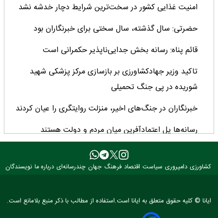
امنیت غذایی کشور در سخت‌ترین شرایط دچار خدشه نشد
حضرتی: سال گذشته، سال سختی برای خبرنگاران بود
قائم پناه: رسانه بخش جدایی‌ناپذیر حکمرانی است
تاکید وزیر جهادکشاورزی بر بازسازی مرکز پزشکی شهید
شوریده در پی جنگ تحمیلی
خبرنگاران در جنگ‌های اخیر، منزلت روایتگری را عیان کردند
رسانه‌ها پل اعتمادآفرین میان مردم و دولت هستند
رشد ۳ برابری منابع بانک کشاورزی در ۲ سال اخیر/ سهم ۶۲
درصدی این بانک از تأمین مالی بخش کشاورزی
کشاورزی
دامپروری
سیاست
اقتصاد
فرهنگ
جهان
چندرسانه‌ای
درباره ما
نویسندگان
تحول نظام قیمت‌گذاری، کیفیت تولیدات را متحول کرد/
ایانا © کلیه حقوق متعلق به ایانا است.استفاده از مطالب با ذکر منبع بلامانع است.
چشم‌انداز مثبت تولید دانه‌های روغنی پس از ۳۰ سال