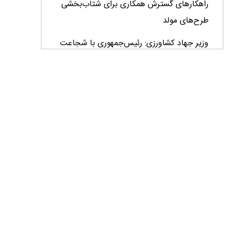
راهکارهای گسترش همکاری برای شتاب‌بخشی
طرح‌های مولد
وزیر جهاد کشاورزی: رئیس‌جمهوری با شجاعت
پای کار ایران ایستاده است+ فیلم
وزیر جهاد کشاورزی: اصلاحات ارزی بازار نهاده‌های
دامی را شفاف کرد + فیلم
تأمین مالی ۱۳۳ همتی در چهار ماهه نخست سال؛
رویکرد هدفمند بانک کشاورزی برای تضمین
امنیت غذایی
فراخوان بین‌المللی فائو برای طراحی پوستر روز
جهانی غذا ۲۰۲۶/ فرصتی برای نمایش خلاقیت
نوجوانان جهان