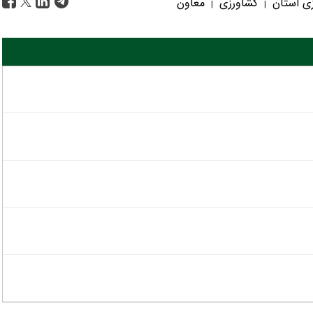
زی استان
کشاورزی
معاون
|
|