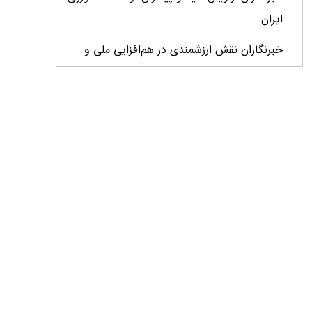
ایران
خبرنگاران نقش ارزشمندی در هم‌افزایی ملی و
پیشبرد اهداف توسعه کشور ایفا می‌کنند
خبرنگاران پیام‌آوران آگاهى و نماد افتخار و
سربلندى جامعه هستند
خبرنگاران در تحقق امنیت روانی جامعه و امنیت
غذایی کشور نقش مؤثر و ماندگار دارند
ایران به برنامه جهانی مقابله با بیماری‌های دامی
فرامرزی پیوست
خبرنگار میان واقعیت و افکار عمومی پل می‌زند/
نقد منصفانه و حرفه‌ای فرصتی برای اصلاح و
پیشرفت