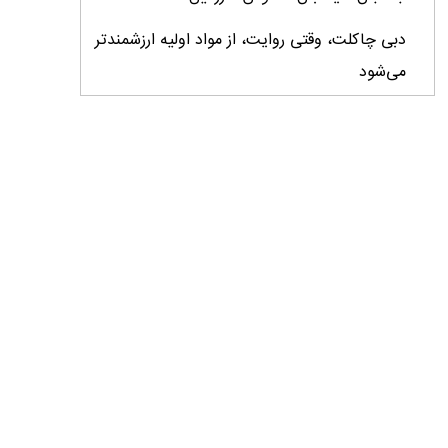
دبی چاکلت، وقتی روایت، از مواد اولیه ارزشمندتر
می‌شود
ایران، ابرقدرت تولید، غایب بزرگ برندهای
کشاورزی
درس‌های برند خاویار برای آینده کشاورزی ایران
تأمین کالاهای اساسی با وجود محاصره دریایی
ادامه دارد / اصلاحات ارزی بازار نهاده‌های دامی را
شفاف کرد
وزیر جهاد کشاورزی از دومین نمایشگاه دام و طیور
بازدید کرد
عزم مشترک شیلات و محیط‌زیست برای نجات